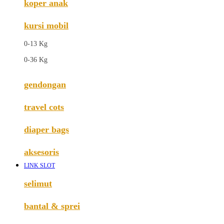
koper anak
kursi mobil
0-13 Kg
0-36 Kg
gendongan
travel cots
diaper bags
aksesoris
LINK SLOT
selimut
bantal & sprei